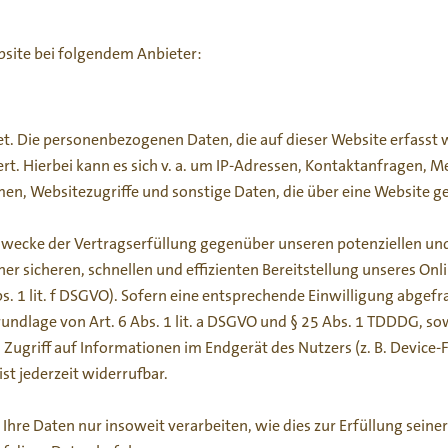
bsite bei folgendem Anbieter:
et. Die personenbezogenen Daten, die auf dieser Website erfasst
ert. Hierbei kann es sich v. a. um IP-Adressen, Kontaktanfragen
en, Websitezugriffe und sonstige Daten, die über eine Website g
Zwecke der Vertragserfüllung gegenüber unseren potenziellen un
iner sicheren, schnellen und effizienten Bereitstellung unseres O
bs. 1 lit. f DSGVO). Sofern eine entsprechende Einwilligung abgefr
undlage von Art. 6 Abs. 1 lit. a DSGVO und § 25 Abs. 1 TDDDG, sow
Zugriff auf Informationen im Endgerät des Nutzers (z. B. Device-F
st jederzeit widerrufbar.
hre Daten nur insoweit verarbeiten, wie dies zur Erfüllung seiner 