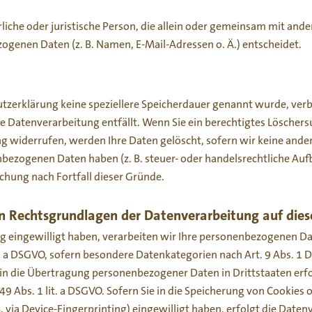
ürliche oder juristische Person, die allein oder gemeinsam mit and
genen Daten (z. B. Namen, E-Mail-Adressen o. Ä.) entscheidet.
utzerklärung keine speziellere Speicherdauer genannt wurde, ve
die Datenverarbeitung entfällt. Wenn Sie ein berechtigtes Lösche
g widerrufen, werden Ihre Daten gelöscht, sofern wir keine ande
nbezogenen Daten haben (z. B. steuer- oder handelsrechtliche Au
schung nach Fortfall dieser Gründe.
n Rechtsgrundlagen der Datenverarbeitung auf dies
ng eingewilligt haben, verarbeiten wir Ihre personenbezogenen Da
lit. a DSGVO, sofern besondere Datenkategorien nach Art. 9 Abs. 1
 in die Übertragung personenbezogener Daten in Drittstaaten erf
 Abs. 1 lit. a DSGVO. Sofern Sie in die Speicherung von Cookies o
B. via Device-Fingerprinting) eingewilligt haben, erfolgt die Daten