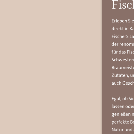
Fisc
Erleben Sie
direkt in K
FischerS L
der renom
für das Fi
Schwestern
Braumeiste
Zutaten, u
auch Gesch
Egal, ob Si
lassen ode
genießen m
perfekte B
Natur und