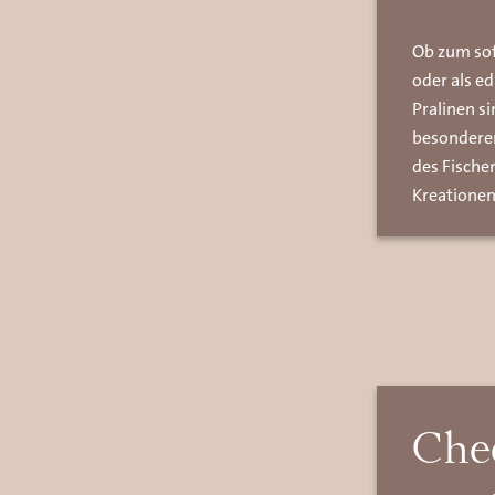
Ob zum sof
oder als ed
Pralinen s
besonderen
des Fische
Kreatione
Chee