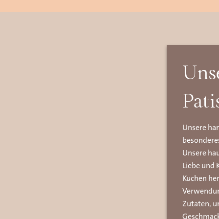
Uns
Pati
Unsere han
besonderes
Unsere haus
Liebe und 
Kuchen her
Verwendun
Zutaten, u
Geschmack